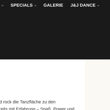
SPECIALS
GALERIE
J&J DANCE
d rock die Tanzfläche zu den
reits mit Erfahrung – Spaß, Power und