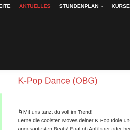
EITE
AKTUELLES
STUNDENPLAN
KURSE
Aktuelles
Aktuelles
K-Pop Dance (OBG)
🌀Mit uns tanzt du voll im Trend!
Lerne die coolsten Moves deiner K-Pop Idole un
angesagtesten Beats! Egal ob Anfänger oder be