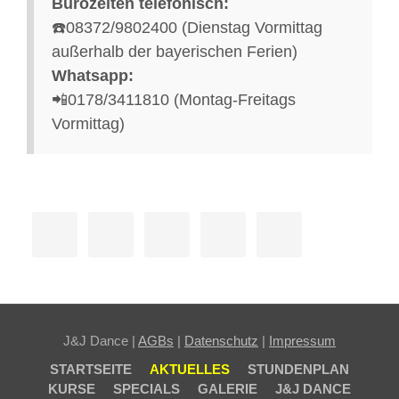
Bürozeiten telefonisch:
☎️08372/9802400 (Dienstag Vormittag
außerhalb der bayerischen Ferien)
Whatsapp:
📲0178/3411810 (Montag-Freitags
Vormittag)
J&J Dance |
AGBs
|
Datenschutz
|
Impressum
STARTSEITE
AKTUELLES
STUNDENPLAN
KURSE
SPECIALS
GALERIE
J&J DANCE