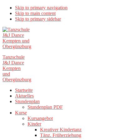
Skip to primary navigation
Skip to main content
Skip to primary sidebar
Tanzschule
J&J Dance
Kempten
und
Obergünzburg
Startseite
Aktuelles
Stundenplan
Stundenplan PDF
Kurse
Kursangebot
Kinder
Kreativer Kindertanz
Tänz. Früherziehung