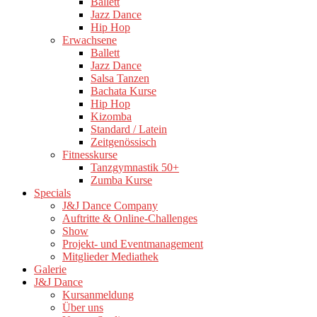
Ballett
Jazz Dance
Hip Hop
Erwachsene
Ballett
Jazz Dance
Salsa Tanzen
Bachata Kurse
Hip Hop
Kizomba
Standard / Latein
Zeitgenössisch
Fitnesskurse
Tanzgymnastik 50+
Zumba Kurse
Specials
J&J Dance Company
Auftritte & Online-Challenges
Show
Projekt- und Eventmanagement
Mitglieder Mediathek
Galerie
J&J Dance
Kursanmeldung
Über uns